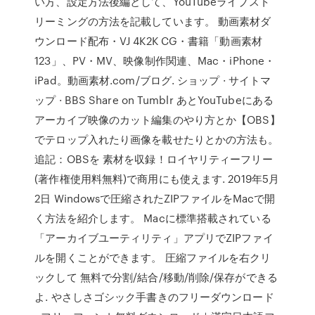
い方、設定方法後編として、YouTubeライブスト
リーミングの方法を記載しています。 動画素材ダ
ウンロード配布・VJ 4K2K CG・書籍「動画素材
123」、PV・MV、映像制作関連、Mac・iPhone・
iPad。動画素材.com/ブログ. ショップ · サイトマ
ップ · BBS Share on Tumblr あとYouTubeにある
アーカイブ映像のカット編集のやり方とか【OBS】
でテロップ入れたり画像を載せたりとかの方法も。
追記：OBSを 素材を収録！ロイヤリティーフリー
(著作権使用料無料)で商用にも使えます. 2019年5月
2日 Windowsで圧縮されたZIPファイルをMacで開
く方法を紹介します。 Macに標準搭載されている
「アーカイブユーティリティ」アプリでZIPファイ
ルを開くことができます。 圧縮ファイルを右クリ
ックして 無料で分割/結合/移動/削除/保存ができる
よ. やさしさゴシック手書きのフリーダウンロード