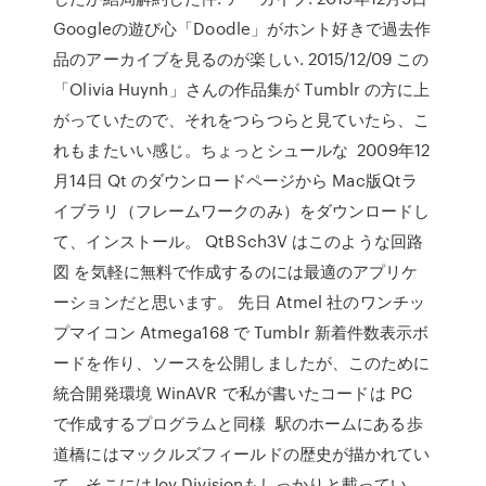
Googleの遊び心「Doodle」がホント好きで過去作
品のアーカイブを見るのが楽しい. 2015/12/09 この
「Olivia Huynh」さんの作品集が Tumblr の方に上
がっていたので、それをつらつらと見ていたら、こ
れもまたいい感じ。ちょっとシュールな 2009年12
月14日 Qt のダウンロードページから Mac版Qtラ
イブラリ（フレームワークのみ）をダウンロードし
て、インストール。 QtBSch3V はこのような回路
図 を気軽に無料で作成するのには最適のアプリケ
ーションだと思います。 先日 Atmel 社のワンチッ
プマイコン Atmega168 で Tumblr 新着件数表示ボ
ードを作り、ソースを公開しましたが、このために
統合開発環境 WinAVR で私が書いたコードは PC
で作成するプログラムと同様 駅のホームにある歩
道橋にはマックルズフィールドの歴史が描かれてい
て、そこにはJoy Divisionもしっかりと載ってい