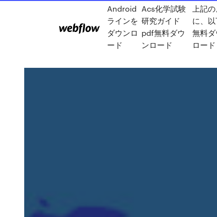
Android
Acs化学試験
上記の
ラインを
研究ガイド
に、以
ダウンロ
pdf無料ダウ
無料ダ
ード
ンロード
ロード