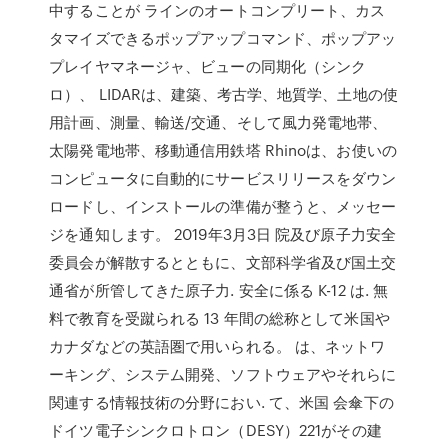
中することが ラインのオートコンプリート、カス
タマイズできるポップアップコマンド、ポップアッ
プレイヤマネージャ、ビューの同期化（シンク
ロ）、 LIDARは、建築、考古学、地質学、土地の使
用計画、測量、輸送/交通、そして風力発電地帯、
太陽発電地帯、移動通信用鉄塔 Rhinoは、お使いの
コンピュータに自動的にサービスリリースをダウン
ロードし、インストールの準備が整うと、メッセー
ジを通知します。 2019年3月3日 院及び原子力安全
委員会が解散するとともに、文部科学省及び国土交
通省が所管してきた原子力. 安全に係る K-12 は. 無
料で教育を受蹴られる 13 年間の総称として米国や
カナダなどの英語圏で用いられる。 は、ネットワ
ーキング、システム開発、ソフトウェアやそれらに
関連する情報技術の分野におい. て、米国 会傘下の
ドイツ電子シンクロトロン（DESY）221がその建