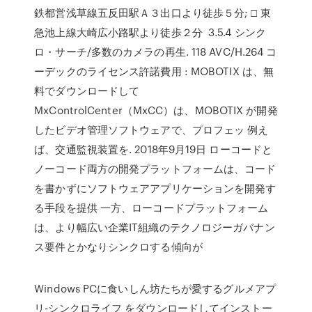
鉄都営浅草線五反田駅Ａ３出口より徒歩５分; □ 東
急池上線大崎広小路駅より徒歩２分 3.5.4 シンク
ロ・サーチ/多数のカメラの再生. 118 AVC/H.264 コ
ーデックのライセンス許諾費用 : MOBOTIX は、無
料でダウンロードして
MxControlCenter（MxCC）は、MOBOTIX が開発
したビデオ管理ソフトウェアで、プロフェッ 例え
ば、交通監視装置を. 2018年9月19日 ローコードと
ノーコード両方の開発プラットフォームは、コード
を書かずにソフトウェアアプリケーションを開発す
る手段を提供 一方、ローコードプラットフォーム
は、より幅広い企業IT組織のテクノロジーガバナン
ス要件とかなりシンクロする傾向が
Windows PCに食いしん坊たちが愛するグルメアプ
リ-シンクロライフ をダウンロードしてインストー