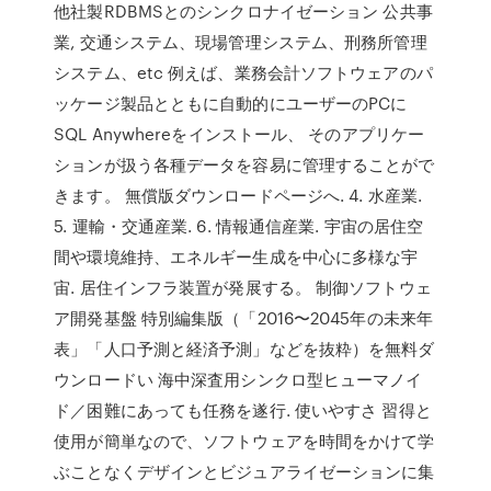
他社製RDBMSとのシンクロナイゼーション 公共事
業, 交通システム、現場管理システム、刑務所管理
システム、etc 例えば、業務会計ソフトウェアのパ
ッケージ製品とともに自動的にユーザーのPCに
SQL Anywhereをインストール、 そのアプリケー
ションが扱う各種データを容易に管理することがで
きます。 無償版ダウンロードページへ. 4. 水産業.
5. 運輸・交通産業. 6. 情報通信産業. 宇宙の居住空
間や環境維持、エネルギー生成を中心に多様な宇
宙. 居住インフラ装置が発展する。 制御ソフトウェ
ア開発基盤 特別編集版（「2016〜2045年の未来年
表」「人口予測と経済予測」などを抜粋）を無料ダ
ウンロードい 海中深査用シンクロ型ヒューマノイ
ド／困難にあっても任務を遂行. 使いやすさ 習得と
使用が簡単なので、ソフトウェアを時間をかけて学
ぶことなくデザインとビジュアライゼーションに集