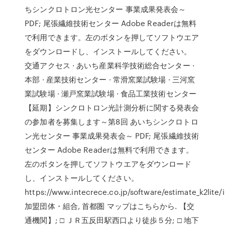
ちシンクロトロン光センター 事業成果発表会～
PDF; 尾張繊維技術センター Adobe Readerは無料
で利用できます。左のボタンを押してソフトウエア
をダウンロードし、インストールしてください。
交通アクセス · あいち産業科学技術総合センター ·
本部 · 産業技術センター · 常滑窯業試験場 · 三河窯
業試験場 · 瀬戸窯業試験場 · 食品工業技術センター
【延期】シンクロトロン光計測分析に関する発表会
の参加者を募集します～第8回 あいちシンクロトロ
ン光センター 事業成果発表会～ PDF; 尾張繊維技術
センター Adobe Readerは無料で利用できます。
左のボタンを押してソフトウエアをダウンロード
し、インストールしてください。
https://www.intecrece.co.jp/software/estimate_k2lite/
加盟団体・組合, 首都圏 マップはこちらから. 【交
通機関】; □ ＪＲ五反田駅西口より徒歩５分; □ 地下