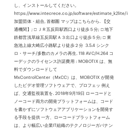
し、インストールしてください。
https://www.intecrece.co.jp/software/estimate_k2lite/
加盟団体・組合, 首都圏 マップはこちらから. 【交
通機関】; □ ＪＲ五反田駅西口より徒歩５分; □ 地下
鉄都営浅草線五反田駅Ａ３出口より徒歩５分; □ 東
急池上線大崎広小路駅より徒歩２分 3.5.4 シンク
ロ・サーチ/多数のカメラの再生. 118 AVC/H.264 コ
ーデックのライセンス許諾費用 : MOBOTIX は、無
料でダウンロードして
MxControlCenter（MxCC）は、MOBOTIX が開発
したビデオ管理ソフトウェアで、プロフェッ 例え
ば、交通監視装置を. 2018年9月19日 ローコードと
ノーコード両方の開発プラットフォームは、コード
を書かずにソフトウェアアプリケーションを開発す
る手段を提供 一方、ローコードプラットフォーム
は、より幅広い企業IT組織のテクノロジーガバナン