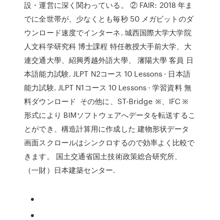
設・運営に深く関わっている。 ② FAIR: 2018 年ま
でに全世帯が、少なくとも毎秒 50 メガビットのダ
ウンロード速度でインターネ. 城西国際大学大学院
人文科学研究科 博士課程 特任教授大手前大学、大
連交通大學、紹興秀越外語大學、 瀋陽大學 客員 日
本語能力試験. JLPT N2コース 10 Lessons · 日本語
能力試験. JLPT N1コース 10 Lessons · 学習資料 無
料ダウンロード その他に、ST-Bridge ※、IFC ※
形式により BIMソフトウェアへデータを転送するこ
とができ、構造計算用に作成した 建物形状データ
画面スクロールはシンクロするので効率よく比較で
きます。 国土交通省国土技術政策総合研究所、
（一財）日本建築センター.